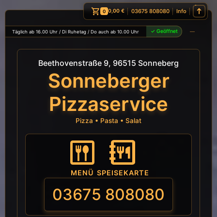
shopping_cart
03675 808080
Info
0,00 €
0
✓ Geöffnet
Täglich ab 16.00 Uhr / Di Ruhetag / Do auch ab 10.00 Uhr
Beethovenstraße 9, 96515 Sonneberg
Sonneberger
Pizzaservice
Pizza • Pasta • Salat
menu_book_2
dining
MENÜ
SPEISEKARTE
03675 808080