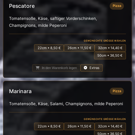
Pescatore
Pizza
Tomatensoße, Käse, saftiger Vorderschinken,
Champignons, milde Peperoni
GEWÜNSCHTE GRÖSSE WÄHLEN
22cm • 8,50 €
26cm • 11,50 €
32cm • 14,40 €
50cm • 36,50 €
Extras
In den Warenkorb legen
Marinara
Pizza
Tomatensoße, Käse, Salami, Champignons, milde Peperoni
GEWÜNSCHTE GRÖSSE WÄHLEN
22cm • 8,50 €
26cm • 11,50 €
32cm • 14,40 €
50cm • 36,50 €