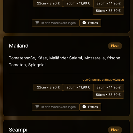
22cm • 8,90 €
26cm • 11,90 €
32cm • 14,90 €
50cm • 38,50 €
Extras
In den Warenkorb legen
Mailand
Pizza
Tomatensoße, Käse, Mailänder Salami, Mozzarella, frische
Tomaten, Spiegelei
GEWÜNSCHTE GRÖSSE WÄHLEN
22cm • 8,90 €
26cm • 11,90 €
32cm • 14,90 €
50cm • 38,50 €
Extras
In den Warenkorb legen
Scampi
Pizza