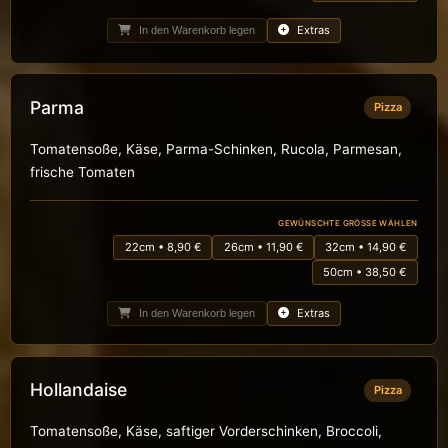
Extras
In den Warenkorb legen
Parma
Pizza
Tomatensoße, Käse, Parma-Schinken, Rucola, Parmesan,
frische Tomaten
GEWÜNSCHTE GRÖSSE WÄHLEN
22cm • 8,90 €
26cm • 11,90 €
32cm • 14,90 €
50cm • 38,50 €
Extras
In den Warenkorb legen
Hollandaise
Pizza
Tomatensoße, Käse, saftiger Vorderschinken, Broccoli,