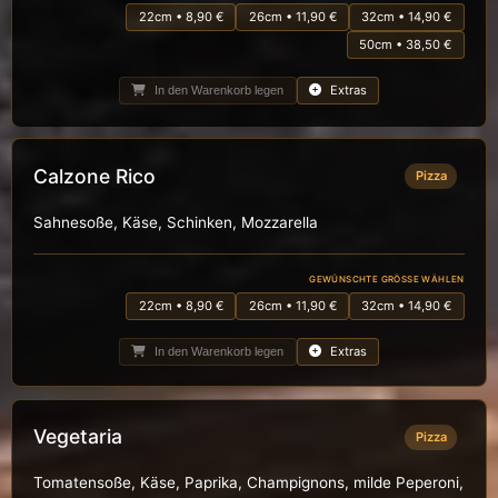
22cm • 8,90 €
26cm • 11,90 €
32cm • 14,90 €
50cm • 38,50 €
Extras
In den Warenkorb legen
Calzone Rico
Pizza
Sahnesoße, Käse, Schinken, Mozzarella
GEWÜNSCHTE GRÖSSE WÄHLEN
22cm • 8,90 €
26cm • 11,90 €
32cm • 14,90 €
Extras
In den Warenkorb legen
Vegetaria
Pizza
Tomatensoße, Käse, Paprika, Champignons, milde Peperoni,