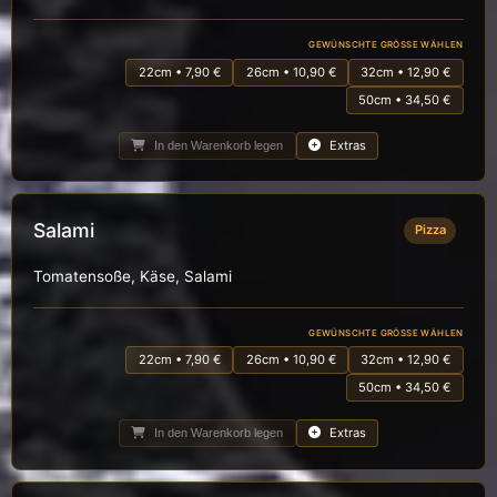
GEWÜNSCHTE GRÖSSE WÄHLEN
22cm • 7,90 €
26cm • 10,90 €
32cm • 12,90 €
50cm • 34,50 €
Extras
In den Warenkorb legen
Salami
Pizza
Tomatensoße, Käse, Salami
GEWÜNSCHTE GRÖSSE WÄHLEN
22cm • 7,90 €
26cm • 10,90 €
32cm • 12,90 €
50cm • 34,50 €
Extras
In den Warenkorb legen