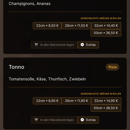
Champignons, Ananas
GEWÜNSCHTE GRÖSSE WÄHLEN
22cm • 8,50 €
26cm • 11,50 €
32cm • 14,40 €
50cm • 36,50 €
Extras
In den Warenkorb legen
Tonno
Pizza
Tomatensoße, Käse, Thunfisch, Zwiebeln
GEWÜNSCHTE GRÖSSE WÄHLEN
22cm • 8,90 €
26cm • 11,90 €
32cm • 14,90 €
50cm • 38,50 €
Extras
In den Warenkorb legen