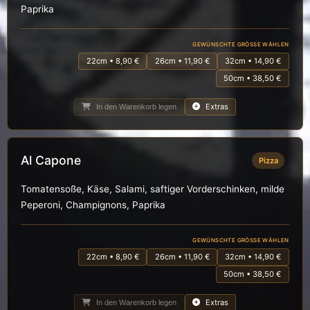
Paprika
GEWÜNSCHTE GRÖSSE WÄHLEN
22cm • 8,90 €
26cm • 11,90 €
32cm • 14,90 €
50cm • 38,50 €
Extras
In den Warenkorb legen
Al Capone
Pizza
Tomatensoße, Käse, Salami, saftiger Vorderschinken, milde
Peperoni, Champignons, Paprika
GEWÜNSCHTE GRÖSSE WÄHLEN
22cm • 8,90 €
26cm • 11,90 €
32cm • 14,90 €
50cm • 38,50 €
Extras
In den Warenkorb legen