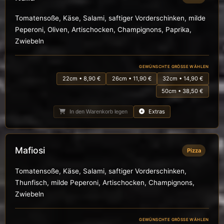
Tomatensoße, Käse, Salami, saftiger Vorderschinken, milde
Peperoni, Oliven, Artischocken, Champignons, Paprika,
Zwiebeln
GEWÜNSCHTE GRÖSSE WÄHLEN
22cm • 8,90 €
26cm • 11,90 €
32cm • 14,90 €
50cm • 38,50 €
Extras
In den Warenkorb legen
Mafiosi
Pizza
Tomatensoße, Käse, Salami, saftiger Vorderschinken,
Thunfisch, milde Peperoni, Artischocken, Champignons,
Zwiebeln
GEWÜNSCHTE GRÖSSE WÄHLEN