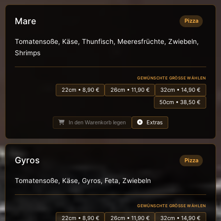
Mare
Pizza
Tomatensoße, Käse, Thunfisch, Meeresfrüchte, Zwiebeln,
Shrimps
GEWÜNSCHTE GRÖSSE WÄHLEN
22cm • 8,90 €
26cm • 11,90 €
32cm • 14,90 €
50cm • 38,50 €
Extras
In den Warenkorb legen
Gyros
Pizza
Tomatensoße, Käse, Gyros, Feta, Zwiebeln
GEWÜNSCHTE GRÖSSE WÄHLEN
22cm • 8,90 €
26cm • 11,90 €
32cm • 14,90 €