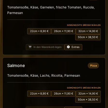
Tomatensoße, Käse, Garnelen, frische Tomaten, Rucola,
Parmesan
GEWÜNSCHTE GRÖSSE WÄHLEN
22cm • 8,90 €
26cm • 11,90 €
32cm • 14,90 €
50cm • 38,50 €
Extras
In den Warenkorb legen
Salmone
Pizza
Tomatensoße, Käse, Lachs, Ricotta, Parmesan
GEWÜNSCHTE GRÖSSE WÄHLEN
22cm • 8,90 €
26cm • 11,90 €
32cm • 14,90 €
50cm • 38,50 €