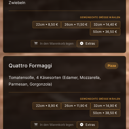
Zwiebeln
GEWÜNSCHTE GRÖSSE WÄHLEN
22cm • 8,50 €
26cm • 11,50 €
32cm • 14,40 €
50cm • 36,50 €
Extras
In den Warenkorb legen
Quattro Formaggi
Pizza
Tomatensoße, 4 Käsesorten (Edamer, Mozzarella,
Parmesan, Gorgonzola)
GEWÜNSCHTE GRÖSSE WÄHLEN
22cm • 8,90 €
26cm • 11,90 €
32cm • 14,90 €
50cm • 38,50 €
Extras
In den Warenkorb legen