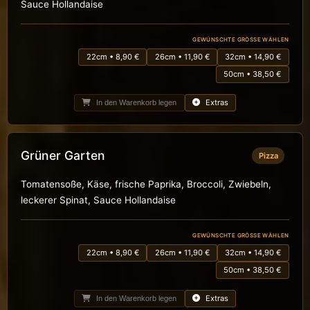
Sauce Hollandaise
GEWÜNSCHTE GRÖSSE WÄHLEN
22cm • 8,90 €
26cm • 11,90 €
32cm • 14,90 €
50cm • 38,50 €
Extras
In den Warenkorb legen
Grüner Garten
Pizza
Tomatensoße, Käse, frische Paprika, Broccoli, Zwiebeln,
leckerer Spinat, Sauce Hollandaise
GEWÜNSCHTE GRÖSSE WÄHLEN
22cm • 8,90 €
26cm • 11,90 €
32cm • 14,90 €
50cm • 38,50 €
Extras
In den Warenkorb legen