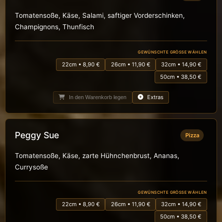
Tomatensoße, Käse, Salami, saftiger Vorderschinken,
Champignons, Thunfisch
GEWÜNSCHTE GRÖSSE WÄHLEN
22cm • 8,90 €
26cm • 11,90 €
32cm • 14,90 €
50cm • 38,50 €
Extras
In den Warenkorb legen
Peggy Sue
Pizza
Tomatensoße, Käse, zarte Hühnchenbrust, Ananas,
Currysoße
GEWÜNSCHTE GRÖSSE WÄHLEN
22cm • 8,90 €
26cm • 11,90 €
32cm • 14,90 €
50cm • 38,50 €