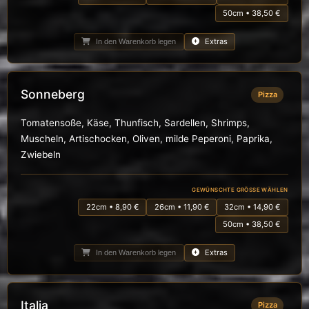
50cm • 38,50 €
Extras
In den Warenkorb legen
Sonneberg
Pizza
Tomatensoße, Käse, Thunfisch, Sardellen, Shrimps,
Muscheln, Artischocken, Oliven, milde Peperoni, Paprika,
Zwiebeln
GEWÜNSCHTE GRÖSSE WÄHLEN
22cm • 8,90 €
26cm • 11,90 €
32cm • 14,90 €
50cm • 38,50 €
Extras
In den Warenkorb legen
Italia
Pizza