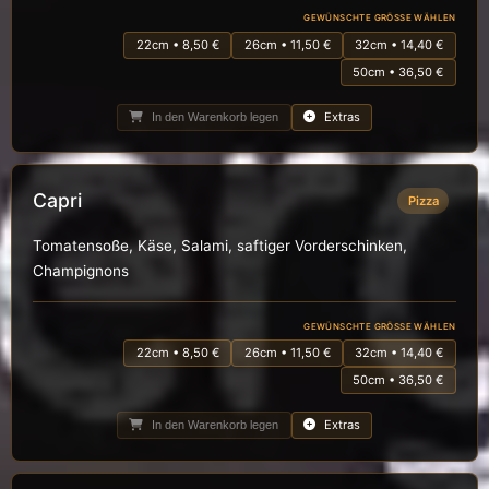
GEWÜNSCHTE GRÖSSE WÄHLEN
22cm • 8,50 €
26cm • 11,50 €
32cm • 14,40 €
50cm • 36,50 €
Extras
In den Warenkorb legen
Capri
Pizza
Tomatensoße, Käse, Salami, saftiger Vorderschinken,
Champignons
GEWÜNSCHTE GRÖSSE WÄHLEN
22cm • 8,50 €
26cm • 11,50 €
32cm • 14,40 €
50cm • 36,50 €
Extras
In den Warenkorb legen