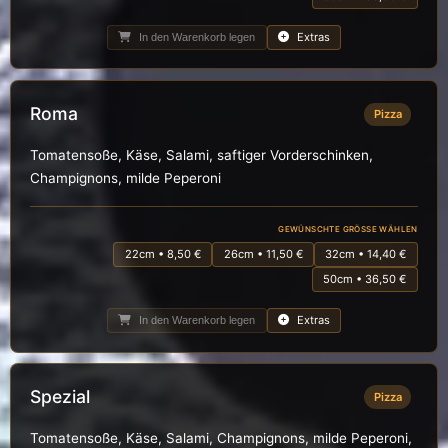
Extras
In den Warenkorb legen
Roma
Pizza
Tomatensoße, Käse, Salami, saftiger Vorderschinken,
Champignons, milde Peperoni
GEWÜNSCHTE GRÖSSE WÄHLEN
22cm • 8,50 €
26cm • 11,50 €
32cm • 14,40 €
50cm • 36,50 €
Extras
In den Warenkorb legen
Spezial
Pizza
Tomatensoße, Käse, Salami, Champignons, milde Peperoni,