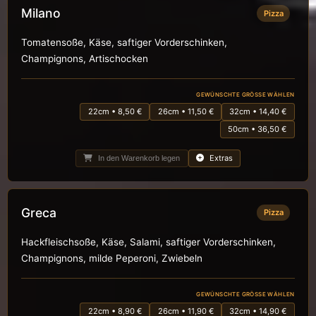
Milano
Pizza
Tomatensoße, Käse, saftiger Vorderschinken,
Champignons, Artischocken
GEWÜNSCHTE GRÖSSE WÄHLEN
22cm • 8,50 €
26cm • 11,50 €
32cm • 14,40 €
50cm • 36,50 €
Extras
In den Warenkorb legen
Greca
Pizza
Hackfleischsoße, Käse, Salami, saftiger Vorderschinken,
Champignons, milde Peperoni, Zwiebeln
GEWÜNSCHTE GRÖSSE WÄHLEN
22cm • 8,90 €
26cm • 11,90 €
32cm • 14,90 €