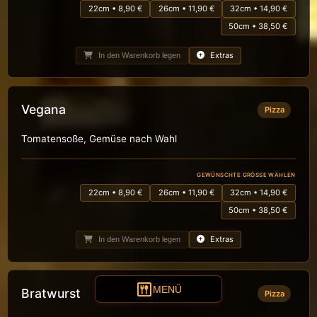
22cm • 8,90 €
26cm • 11,90 €
32cm • 14,90 €
50cm • 38,50 €
Extras
In den Warenkorb legen
Vegana
Pizza
Tomatensoße, Gemüse nach Wahl
GEWÜNSCHTE GRÖSSE WÄHLEN
22cm • 8,90 €
26cm • 11,90 €
32cm • 14,90 €
50cm • 38,50 €
Extras
In den Warenkorb legen
dining
MENÜ
Bratwurst
Pizza