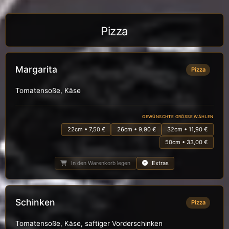
Pizza
Margarita
Pizza
Tomatensoße, Käse
GEWÜNSCHTE GRÖSSE WÄHLEN
22cm • 7,50 €
26cm • 9,90 €
32cm • 11,90 €
50cm • 33,00 €
Extras
In den Warenkorb legen
Schinken
Pizza
Tomatensoße, Käse, saftiger Vorderschinken