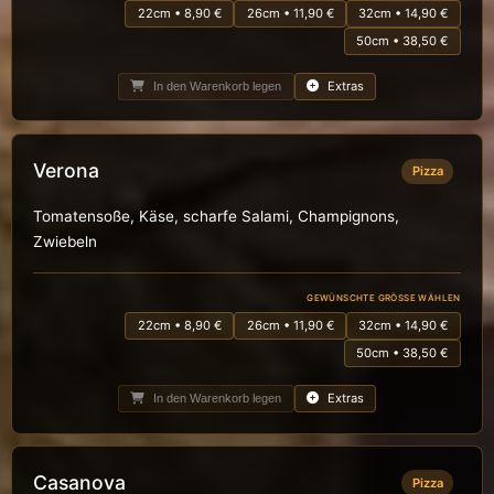
22cm • 8,90 €
26cm • 11,90 €
32cm • 14,90 €
50cm • 38,50 €
Extras
In den Warenkorb legen
Verona
Pizza
Tomatensoße, Käse, scharfe Salami, Champignons,
Zwiebeln
GEWÜNSCHTE GRÖSSE WÄHLEN
22cm • 8,90 €
26cm • 11,90 €
32cm • 14,90 €
50cm • 38,50 €
Extras
In den Warenkorb legen
Casanova
Pizza